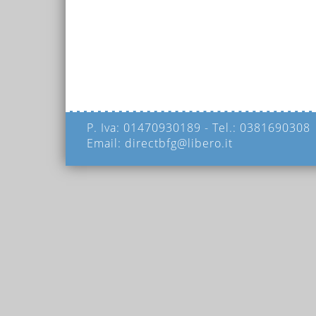
P. Iva: 01470930189 - Tel.: 0381690308
Email: directbfg@libero.it